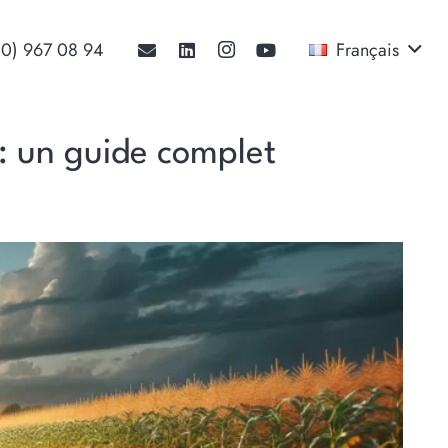
30) 967 08 94‬
Français
s : un guide complet