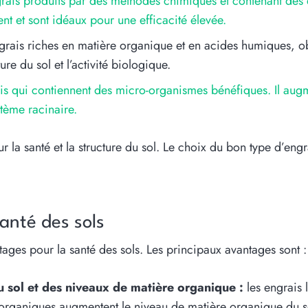
grais produits par des méthodes chimiques et contenant des é
nt et sont idéaux pour une efficacité élevée.
rais riches en matière organique et en acides humiques, ob
ure du sol et l’activité biologique.
is qui contiennent des micro-organismes bénéfiques. Il augme
tème racinaire.
sur la santé et la structure du sol. Le choix du bon type d’en
santé des sols
ges pour la santé des sols. Les principaux avantages sont :
 sol et des niveaux de matière organique :
les engrais l
s organiques augmentent le niveau de matière organique du s