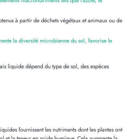
léments macronutriments tels que l’azote, le
tenus à partir de déchets végétaux et animaux ou de
nte la diversité microbienne du sol, favorise le
grais liquide dépend du type de sol, des espèces
iquides fournissent les nutriments dont les plantes ont
ol et la teneur en acide humique. Cela augmente la