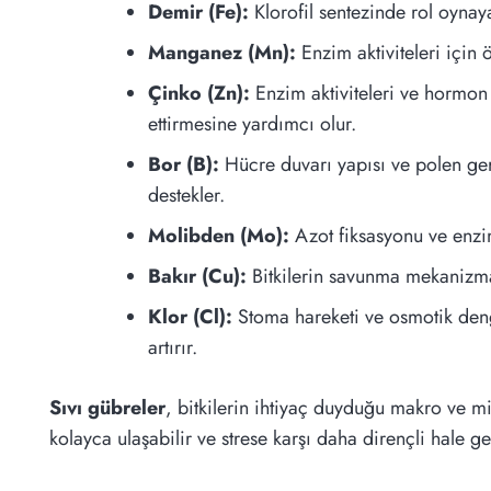
Demir (Fe):
Klorofil sentezinde rol oynaya
Manganez (Mn):
Enzim aktiviteleri için 
Çinko (Zn):
Enzim aktiviteleri ve hormon
ettirmesine yardımcı olur.
Bor (B):
Hücre duvarı yapısı ve polen germ
destekler.
Molibden (Mo):
Azot fiksasyonu ve enzim 
Bakır (Cu):
Bitkilerin savunma mekanizmalar
Klor (Cl):
Stoma hareketi ve osmotik denge
artırır.
Sıvı gübreler
, bitkilerin ihtiyaç duyduğu makro ve mi
kolayca ulaşabilir ve strese karşı daha dirençli hale gel