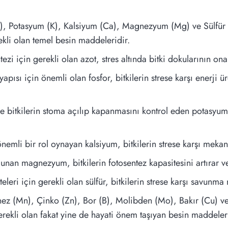
), Potasyum (K), Kalsiyum (Ca), Magnezyum (Mg) ve Sülfür (S
ekli olan temel besin maddeleridir.
ntezi için gerekli olan azot, stres altında bitki dokularının 
yapısı için önemli olan fosfor, bitkilerin strese karşı enerji 
bitkilerin stoma açılıp kapanmasını kontrol eden potasyum, k
emli bir rol oynayan kalsiyum, bitkilerin strese karşı mekan
unan magnezyum, bitkilerin fotosentez kapasitesini artırar ve
eleri için gerekli olan sülfür, bitkilerin strese karşı savunm
 (Mn), Çinko (Zn), Bor (B), Molibden (Mo), Bakır (Cu) ve Kl
gerekli olan fakat yine de hayati önem taşıyan besin maddeleri