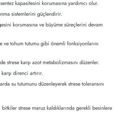
tosentez kapasitesini korumasına yardımcı olur.
unma sistemlerini güçlendirir.
engesini korumasına ve büyüme süreçlerini devam
ve ve tohum tutumu gibi önemli fonksiyonlarını
rde strese karşı azot metabolizmasını düzenler.
arşı direnci artırır.
larda su tutumunu düzenleyerek strese toleransını
 bitkiler strese maruz kaldıklarında gerekli besinlere