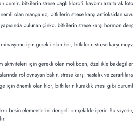
n demir, bitkilerin strese bağlı klorofil kaybını azaltarak fo
önemli olan manganız, bitkilerin strese karşı antioksidan sav
 yapısında bulunan çinko, bitkilerin strese karşı hormon d
inasyonu için gerekli olan bor, bitkilerin strese karşı mey
aktiviteleri için gerekli olan molibden, özellikle baklagille
ında rol oynayan bakır, strese karşı hastalık ve zararlılara k
 için önemli olan klor, bitkilerin kuraklık stresi gibi durum
kro besin elementlerini dengeli bir şekilde içerir. Bu sayede,
ir.