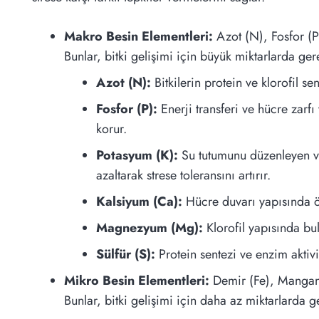
Makro Besin Elementleri:
Azot (N), Fosfor (P
Bunlar, bitki gelişimi için büyük miktarlarda ger
Azot (N):
Bitkilerin protein ve klorofil se
Fosfor (P):
Enerji transferi ve hücre zarfı 
korur.
Potasyum (K):
Su tutumunu düzenleyen ve 
azaltarak strese toleransını artırır.
Kalsiyum (Ca):
Hücre duvarı yapısında ön
Magnezyum (Mg):
Klorofil yapısında bul
Sülfür (S):
Protein sentezi ve enzim aktivit
Mikro Besin Elementleri:
Demir (Fe), Manganez
Bunlar, bitki gelişimi için daha az miktarlarda 