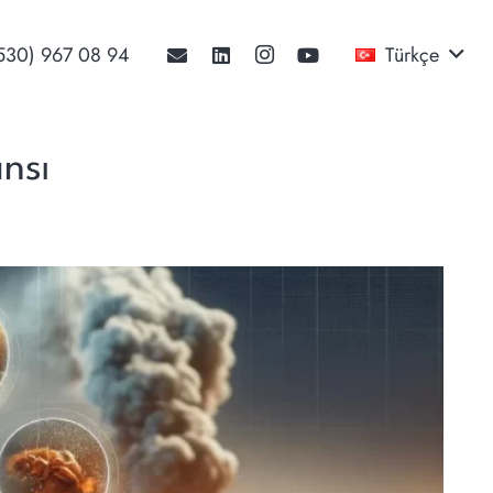
530) 967 08 94‬
Türkçe
ansı