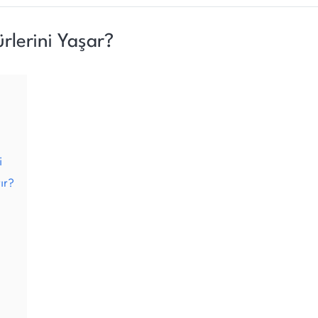
ürlerini Yaşar?
i
ır?