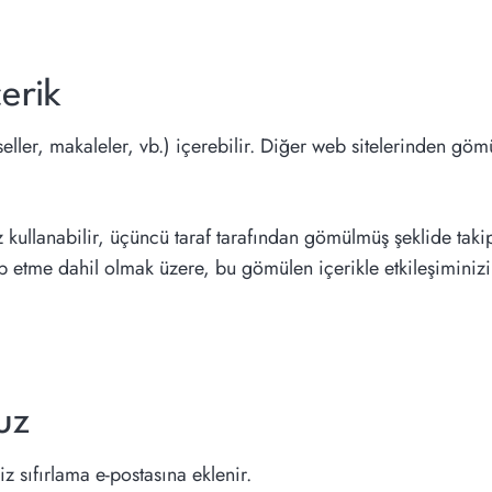
erik
eller, makaleler, vb.) içerebilir. Diğer web sitelerinden gömü
ez kullanabilir, üçüncü taraf tarafından gömülmüş şeklide tak
p etme dahil olmak üzere, bu gömülen içerikle etkileşiminizi 
uz
z sıfırlama e-postasına eklenir.