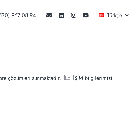
530) 967 08 94‬
Türkçe
übre çözümleri sunmaktadır. İLETİŞİM bilgilerimizi