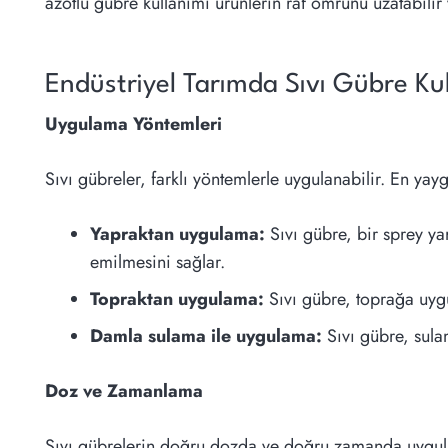
azotlu gübre kullanımı ürünlerin raf ömrünü uzatabilir v
Endüstriyel Tarımda Sıvı Gübre Ku
Uygulama Yöntemleri
Sıvı gübreler, farklı yöntemlerle uygulanabilir. En ya
Yapraktan uygulama:
Sıvı gübre, bir sprey yar
emilmesini sağlar.
Topraktan uygulama:
Sıvı gübre, toprağa uygu
Damla sulama ile uygulama:
Sıvı gübre, sulam
Doz ve Zamanlama
Sıvı gübrelerin doğru dozda ve doğru zamanda uygulanm