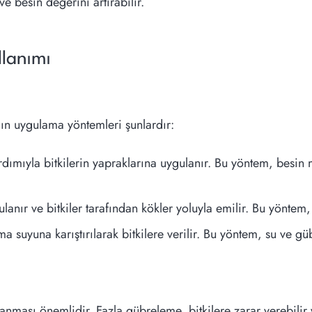
e besin değerini artırabilir.
llanımı
ygın uygulama yöntemleri şunlardır:
dımıyla bitkilerin yapraklarına uygulanır. Bu yöntem, besin ma
lanır ve bitkiler tarafından kökler yoluyla emilir. Bu yönte
a suyuna karıştırılarak bitkilere verilir. Bu yöntem, su ve gübr
ası önemlidir. Fazla gübreleme, bitkilere zarar verebilir ve