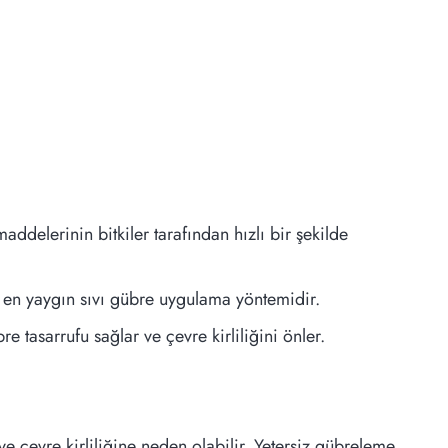
ddelerinin bitkiler tarafından hızlı bir şekilde
m, en yaygın sıvı gübre uygulama yöntemidir.
e tasarrufu sağlar ve çevre kirliliğini önler.
 çevre kirliliğine neden olabilir. Yetersiz gübreleme