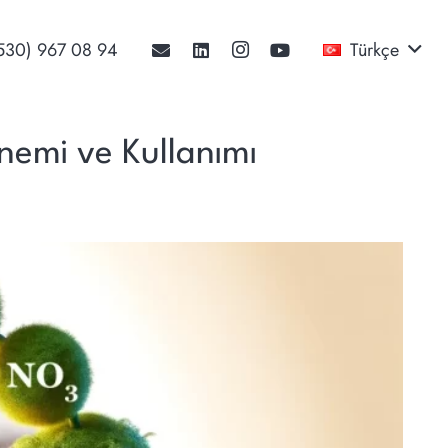
530) 967 08 94‬
Türkçe
Önemi ve Kullanımı