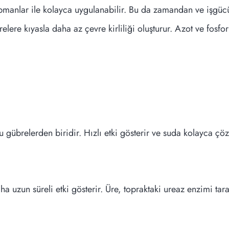
pmanlar ile kolayca uygulanabilir. Bu da zamandan ve işgücü
relere kıyasla daha az çevre kirliliği oluşturur. Azot ve fosf
u gübrelerden biridir. Hızlı etki gösterir ve suda kolayca çö
a uzun süreli etki gösterir. Üre, topraktaki ureaz enzimi ta