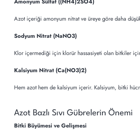
Amonyum Sülfat ((NH4)2SO4)
Azot içeriği amonyum nitrat ve üreye göre daha düşüktür
Sodyum Nitrat (NaNO3)
Klor içermediği için klorür hassasiyeti olan bitkiler iç
Kalsiyum Nitrat (Ca(NO3)2)
Hem azot hem de kalsiyum içerir. Kalsiyum, bitki hücre d
Azot Bazlı Sıvı Gübrelerin Önemi
Bitki Büyümesi ve Gelişmesi